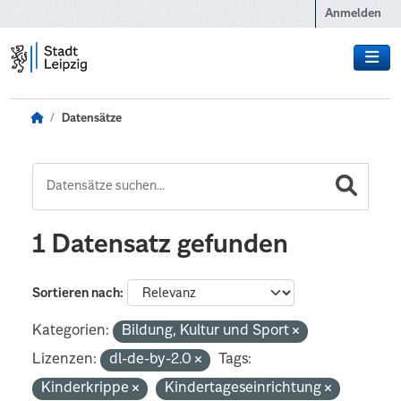
Zum Hauptinhalt wechseln
Anmelden
Datensätze
1 Datensatz gefunden
Sortieren nach
Kategorien:
Bildung, Kultur und Sport
Lizenzen:
dl-de-by-2.0
Tags:
Kinderkrippe
Kindertageseinrichtung