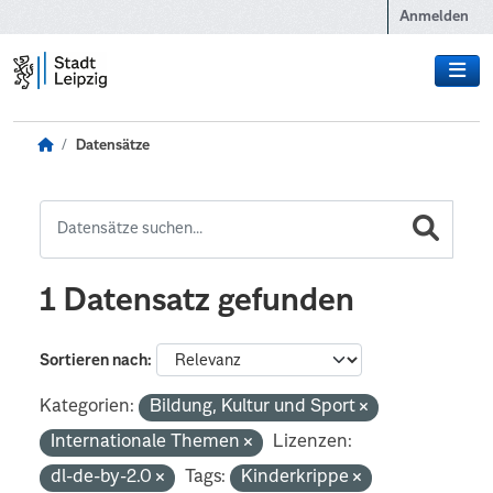
Zum Hauptinhalt wechseln
Anmelden
Datensätze
1 Datensatz gefunden
Sortieren nach
Kategorien:
Bildung, Kultur und Sport
Internationale Themen
Lizenzen:
dl-de-by-2.0
Tags:
Kinderkrippe