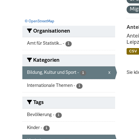
Mig
© OpenStreetMap
Ante
Organisationen
Antei
Leipz
Amt für Statistik...
-
1
CSV
Kategorien
Bildung, Kultur und Sport
-
x
Sie kö
1
Internationale Themen
-
1
Tags
Bevölkerung
-
1
Kinder
-
1