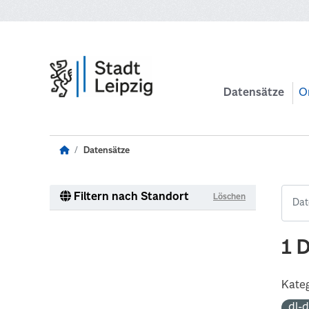
Zum Hauptinhalt wechseln
Datensätze
O
Datensätze
Filtern nach Standort
Löschen
1 
Kateg
dl-