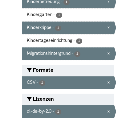
Kinderbetreuung
-
x
1
Kindergarten
-
1
Kinderkrippe
-
x
1
Kindertageseinrichtung
-
1
Migrationshintergrund
-
x
1
Formate
CSV
-
x
1
Lizenzen
dl-de-by-2.0
-
x
1