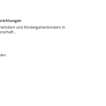
inrichtungen
enkindern und Kindergartenkindern in
rschaft...
ufen.