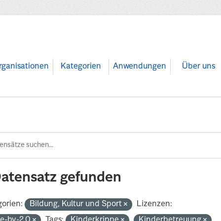
rganisationen
Kategorien
Anwendungen
Über uns
Datensatz gefunden
orien:
Bildung, Kultur und Sport
Lizenzen:
de-by-2.0
Tags:
Kinderkrippe
Kinderbetreuung