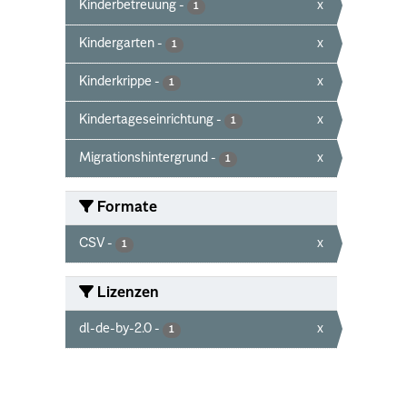
Kinderbetreuung
-
x
1
Kindergarten
-
x
1
Kinderkrippe
-
x
1
Kindertageseinrichtung
-
x
1
Migrationshintergrund
-
x
1
Formate
CSV
-
x
1
Lizenzen
dl-de-by-2.0
-
x
1