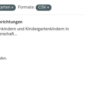
garten
Formate:
CSV
inrichtungen
enkindern und Kindergartenkindern in
rschaft...
ufen.