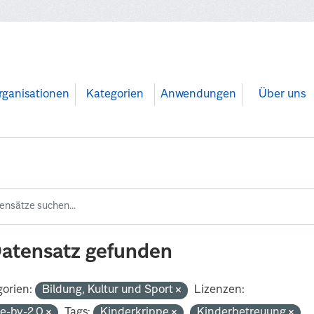
rganisationen
Kategorien
Anwendungen
Über uns
Datensatz gefunden
orien:
Bildung, Kultur und Sport
Lizenzen:
de-by-2.0
Tags:
Kinderkrippe
Kinderbetreuung