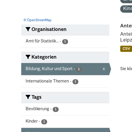
Kin
© OpenStreetMap
Ante
Organisationen
Antei
Leipz
Amt für Statistik...
-
1
CSV
Kategorien
Bildung, Kultur und Sport
-
x
Sie kö
1
Internationale Themen
-
1
Tags
Bevölkerung
-
1
Kinder
-
1