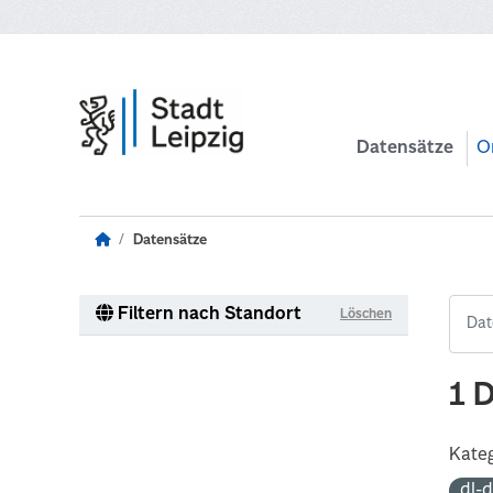
Zum Hauptinhalt wechseln
Datensätze
O
Datensätze
Filtern nach Standort
Löschen
1 
Kateg
dl-