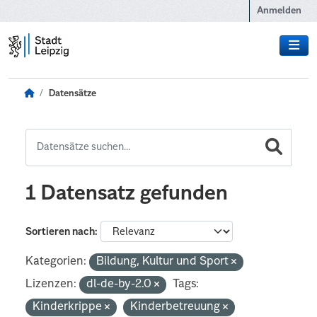
Zum Hauptinhalt wechseln
Anmelden
Datensätze
1 Datensatz gefunden
Sortieren nach
Kategorien:
Bildung, Kultur und Sport
Lizenzen:
dl-de-by-2.0
Tags:
Kinderkrippe
Kinderbetreuung