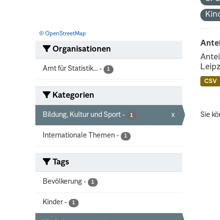
Kin
© OpenStreetMap
Ante
Organisationen
Antei
Leipz
Amt für Statistik...
-
1
CSV
Kategorien
Bildung, Kultur und Sport
-
x
Sie kö
1
Internationale Themen
-
1
Tags
Bevölkerung
-
1
Kinder
-
1