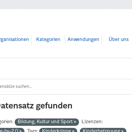
rganisationen
Kategorien
Anwendungen
Über uns
Datensatz gefunden
orien:
Bildung, Kultur und Sport
Lizenzen:
de-by-2.0
Tags:
Kinderkrippe
Kinderbetreuung