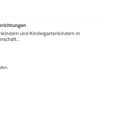
inrichtungen
enkindern und Kindergartenkindern in
rschaft...
ufen.