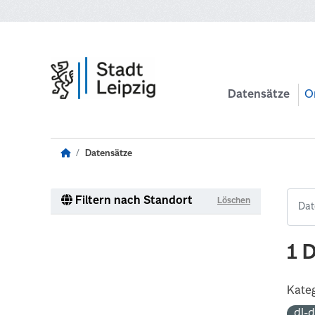
Zum Hauptinhalt wechseln
Datensätze
O
Datensätze
Filtern nach Standort
Löschen
1 
Kateg
dl-