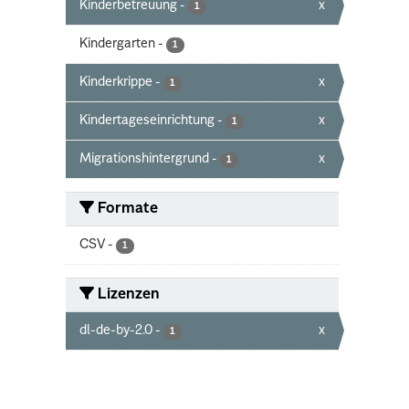
Kinderbetreuung
-
x
1
Kindergarten
-
1
Kinderkrippe
-
x
1
Kindertageseinrichtung
-
x
1
Migrationshintergrund
-
x
1
Formate
CSV
-
1
Lizenzen
dl-de-by-2.0
-
x
1