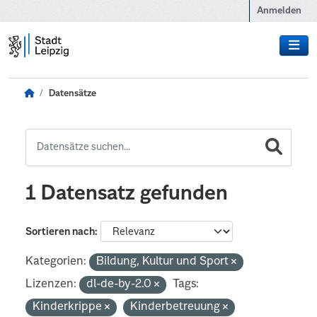
Zum Hauptinhalt wechseln
Anmelden
Datensätze
1 Datensatz gefunden
Sortieren nach
Kategorien:
Bildung, Kultur und Sport
Lizenzen:
dl-de-by-2.0
Tags:
Kinderkrippe
Kinderbetreuung