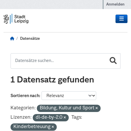
Zum Hauptinhalt wechseln
Anmelden
Datensätze
1 Datensatz gefunden
Sortieren nach
Kategorien:
Bildung, Kultur und Sport
Lizenzen:
dl-de-by-2.0
Tags:
Kinderbetreuung