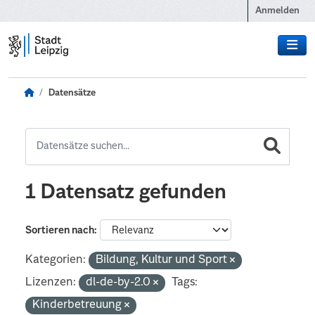
Zum Hauptinhalt wechseln
Anmelden
Datensätze
1 Datensatz gefunden
Sortieren nach
Kategorien:
Bildung, Kultur und Sport
Lizenzen:
dl-de-by-2.0
Tags:
Kinderbetreuung