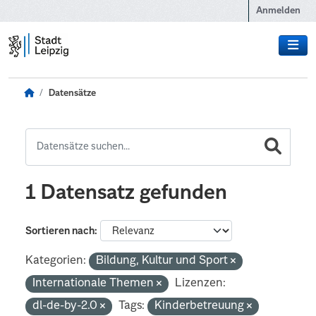
Zum Hauptinhalt wechseln
Anmelden
Datensätze
1 Datensatz gefunden
Sortieren nach
Kategorien:
Bildung, Kultur und Sport
Internationale Themen
Lizenzen:
dl-de-by-2.0
Tags:
Kinderbetreuung