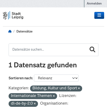
Zum Hauptinhalt wechseln
Anmelden
Datensätze
1 Datensatz gefunden
Sortieren nach
Kategorien:
Bildung, Kultur und Sport
Internationale Themen
Lizenzen:
dl-de-by-2.0
Organisationen: