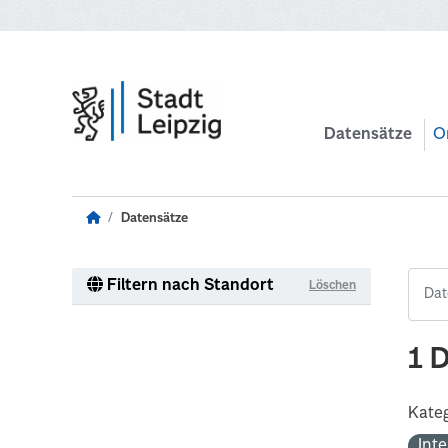
Zum Hauptinhalt wechseln
Datensätze
O
Datensätze
Filtern nach Standort
Löschen
1 
Kateg
Int