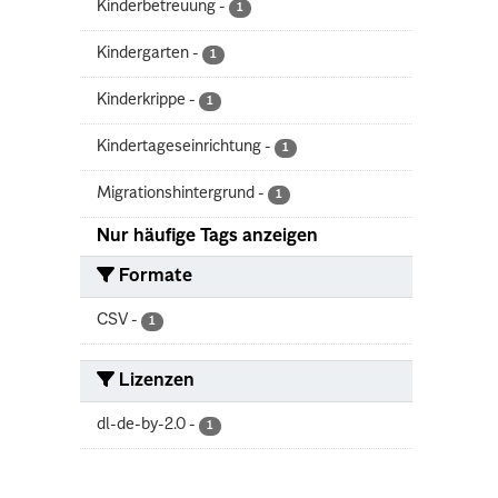
Kinderbetreuung
-
1
Kindergarten
-
1
Kinderkrippe
-
1
Kindertageseinrichtung
-
1
Migrationshintergrund
-
1
Nur häufige Tags anzeigen
Formate
CSV
-
1
Lizenzen
dl-de-by-2.0
-
1