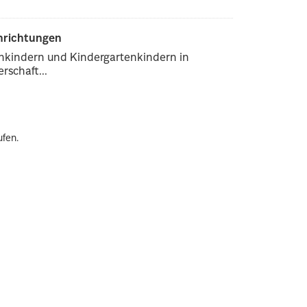
inrichtungen
enkindern und Kindergartenkindern in
rschaft...
ufen.