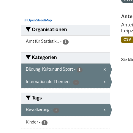
Ante
© OpenStreetMap
Antei
Organisationen
Leipz
CSV
Amt für Statistik...
-
1
Kategorien
Sie kö
Bildung, Kultur und Sport
-
x
1
Internationale Themen
-
x
1
Tags
Bevölkerung
-
x
1
Kinder
-
1