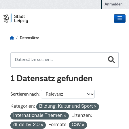
Zum Hauptinhalt wechseln
Anmelden
Datensätze
1 Datensatz gefunden
Sortieren nach
Kategorien:
Bildung, Kultur und Sport
Internationale Themen
Lizenzen:
dl-de-by-2.0
Formate:
CSV