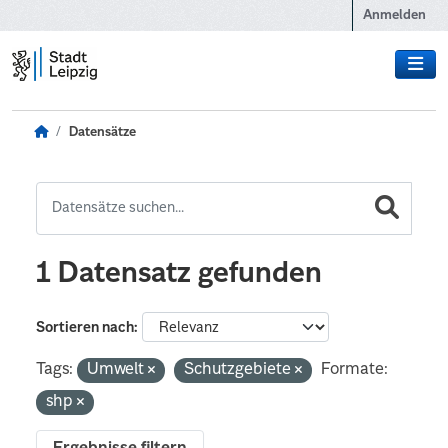
Zum Hauptinhalt wechseln
Anmelden
Datensätze
1 Datensatz gefunden
Sortieren nach
Tags:
Umwelt
Schutzgebiete
Formate:
shp