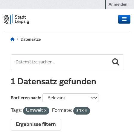
Zum Hauptinhalt wechseln
Anmelden
Datensätze
1 Datensatz gefunden
Sortieren nach
Tags:
Umwelt
Formate:
shx
Ergebnisse filtern