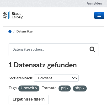
Zum Hauptinhalt wechseln
Anmelden
Datensätze
1 Datensatz gefunden
Sortieren nach
Tags:
Umwelt
Formate:
prj
shp
Ergebnisse filtern