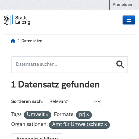
Zum Hauptinhalt wechseln
Anmelden
Datensätze
1 Datensatz gefunden
Sortieren nach
Tags:
Umwelt
Formate:
prj
Organisationen:
Amt für Umweltschutz