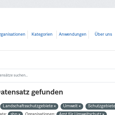
rganisationen
Kategorien
Anwendungen
Über uns
Datensatz gefunden
Landschaftsschutzgebiete
Umwelt
Schutzgebiet
ate:
shp
Organisationen:
Amt für Umweltschutz