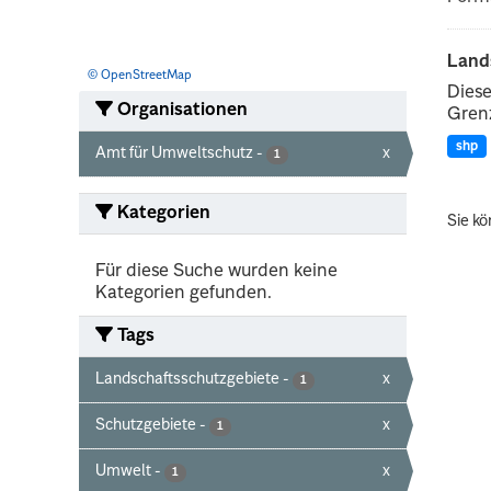
Land
© OpenStreetMap
Diese
Organisationen
Grenz
shp
Amt für Umweltschutz
-
x
1
Kategorien
Sie kö
Für diese Suche wurden keine
Kategorien gefunden.
Tags
Landschaftsschutzgebiete
-
x
1
Schutzgebiete
-
x
1
Umwelt
-
x
1