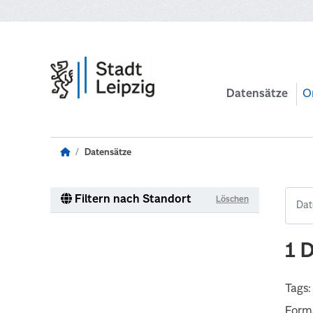
Zum Hauptinhalt wechseln
Datensätze
O
Datensätze
Filtern nach Standort
Löschen
1 
Tags:
Form