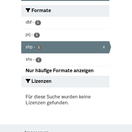
Formate
dbf
-
1
prj
-
1
shp
-
x
1
shx
-
1
Nur häufige Formate anzeigen
Lizenzen
Für diese Suche wurden keine
Lizenzen gefunden.