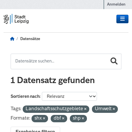
Zum Hauptinhalt wechseln
Anmelden
Datensätze
1 Datensatz gefunden
Sortieren nach
Tags:
Landschaftsschutzgebiete
Umwelt
Formate:
shx
dbf
shp