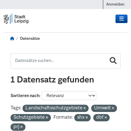
Zum Hauptinhalt wechseln
Anmelden
Datensätze
1 Datensatz gefunden
Sortieren nach
Tags:
Landschaftsschutzgebiete
Umwelt
Schutzgebiete
Formate:
shx
dbf
prj