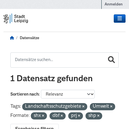
Zum Hauptinhalt wechseln
Anmelden
Datensätze
1 Datensatz gefunden
Sortieren nach
Tags:
Landschaftsschutzgebiete
Umwelt
Formate:
shx
dbf
prj
shp