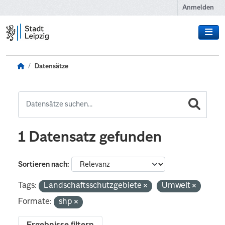
Zum Hauptinhalt wechseln
Anmelden
Datensätze
1 Datensatz gefunden
Sortieren nach
Tags:
Landschaftsschutzgebiete
Umwelt
Formate:
shp