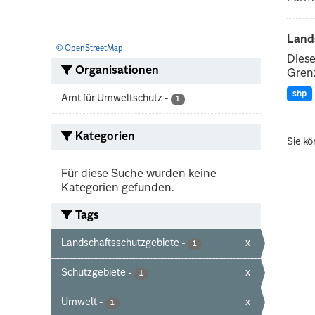
Land
© OpenStreetMap
Diese
Organisationen
Grenz
shp
Amt für Umweltschutz
-
1
Kategorien
Sie kö
Für diese Suche wurden keine
Kategorien gefunden.
Tags
Landschaftsschutzgebiete
-
x
1
Schutzgebiete
-
x
1
Umwelt
-
x
1