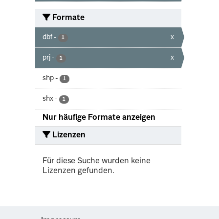
Formate
dbf
-
x
1
prj
-
x
1
shp
-
1
shx
-
1
Nur häufige Formate anzeigen
Lizenzen
Für diese Suche wurden keine
Lizenzen gefunden.