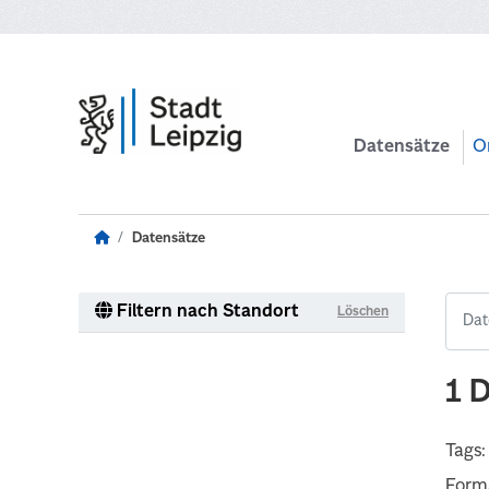
Zum Hauptinhalt wechseln
Datensätze
O
Datensätze
Filtern nach Standort
Löschen
1 
Tags:
Form