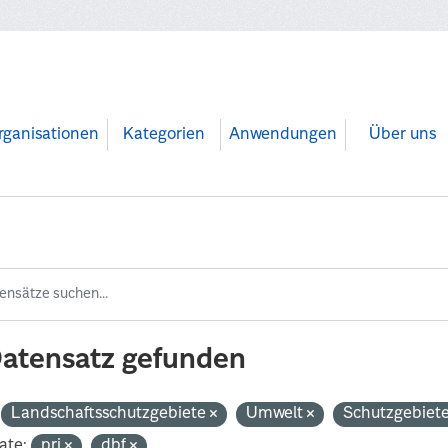
rganisationen
Kategorien
Anwendungen
Über uns
Datensatz gefunden
Landschaftsschutzgebiete
Umwelt
Schutzgebiet
ate:
prj
dbf