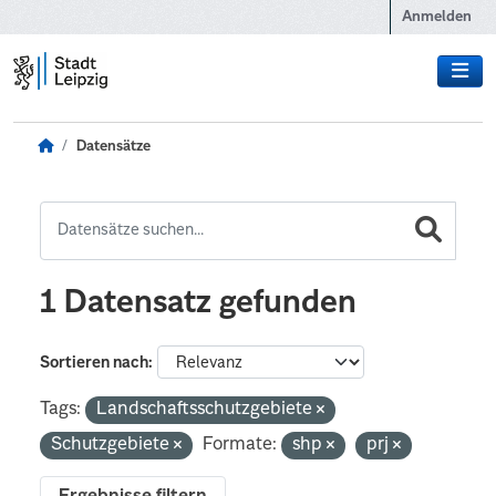
Zum Hauptinhalt wechseln
Anmelden
Datensätze
1 Datensatz gefunden
Sortieren nach
Tags:
Landschaftsschutzgebiete
Schutzgebiete
Formate:
shp
prj