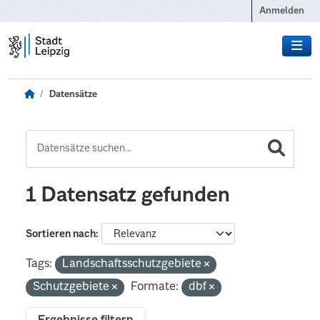
Zum Hauptinhalt wechseln
Anmelden
Datensätze
1 Datensatz gefunden
Sortieren nach
Tags:
Landschaftsschutzgebiete
Schutzgebiete
Formate:
dbf