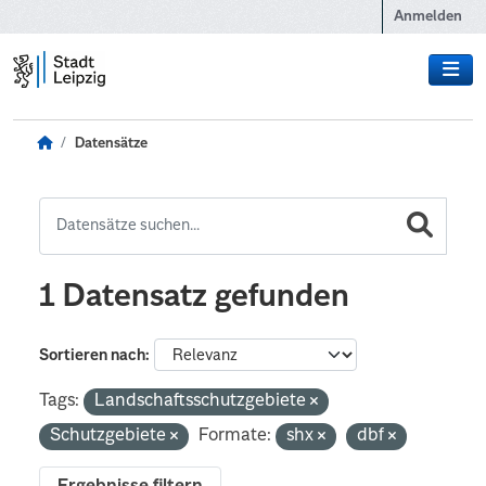
Zum Hauptinhalt wechseln
Anmelden
Datensätze
1 Datensatz gefunden
Sortieren nach
Tags:
Landschaftsschutzgebiete
Schutzgebiete
Formate:
shx
dbf