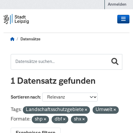
Zum Hauptinhalt wechseln
Anmelden
Datensätze
1 Datensatz gefunden
Sortieren nach
Tags:
Landschaftsschutzgebiete
Umwelt
Formate:
shp
dbf
shx