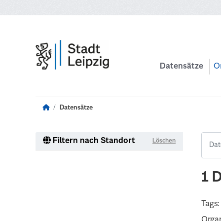
Zum Hauptinhalt wechseln
Datensätze
O
Datensätze
Filtern nach Standort
Löschen
1 
Tags:
Organ