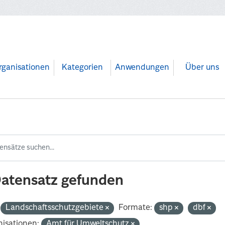
rganisationen
Kategorien
Anwendungen
Über uns
Datensatz gefunden
Landschaftsschutzgebiete
Formate:
shp
dbf
isationen:
Amt für Umweltschutz