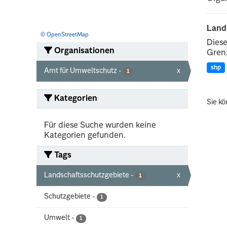
Land
© OpenStreetMap
Diese
Organisationen
Grenz
shp
Amt für Umweltschutz
-
x
1
Kategorien
Sie kö
Für diese Suche wurden keine
Kategorien gefunden.
Tags
Landschaftsschutzgebiete
-
x
1
Schutzgebiete
-
1
Umwelt
-
1