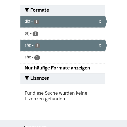
Formate
dbf
-
x
1
prj
-
1
shp
-
x
1
shx
-
1
Nur häufige Formate anzeigen
Lizenzen
Für diese Suche wurden keine
Lizenzen gefunden.