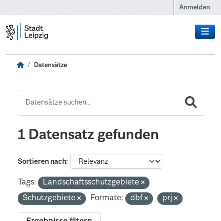
Zum Hauptinhalt wechseln
Anmelden
Datensätze
1 Datensatz gefunden
Sortieren nach
Tags:
Landschaftsschutzgebiete
Schutzgebiete
Formate:
dbf
prj