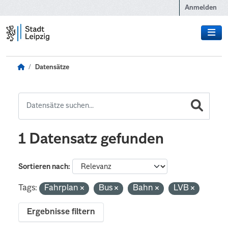
Zum Hauptinhalt wechseln
Anmelden
Datensätze
1 Datensatz gefunden
Sortieren nach
Tags:
Fahrplan
Bus
Bahn
LVB
Ergebnisse filtern