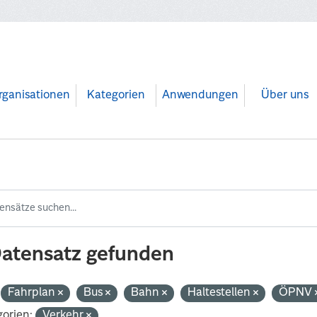
rganisationen
Kategorien
Anwendungen
Über uns
Datensatz gefunden
Fahrplan
Bus
Bahn
Haltestellen
ÖPNV
orien:
Verkehr