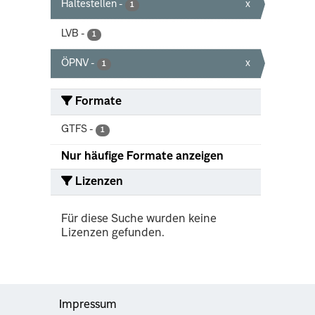
Haltestellen
-
x
1
LVB
-
1
ÖPNV
-
x
1
Formate
GTFS
-
1
Nur häufige Formate anzeigen
Lizenzen
Für diese Suche wurden keine
Lizenzen gefunden.
Impressum