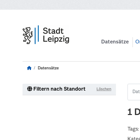
Zum Hauptinhalt wechseln
Datensätze
O
Datensätze
Filtern nach Standort
Löschen
1 
Tags:
Kateg