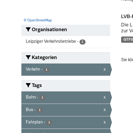
LVB-
© OpenStreetMap
Die L
Organisationen
zur V
GTFS
Leipziger Verkehrsbetriebe
-
1
Kategorien
Sie kö
Verkehr
-
x
1
Tags
Bahn
-
x
1
Bus
-
x
1
Fahrplan
-
x
1