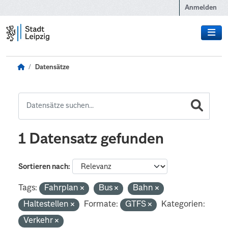
Zum Hauptinhalt wechseln
Anmelden
Datensätze
1 Datensatz gefunden
Sortieren nach
Tags:
Fahrplan
Bus
Bahn
Haltestellen
Formate:
GTFS
Kategorien:
Verkehr