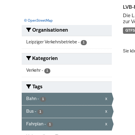
LVB-
Die L
© OpenStreetMap
zur V
Organisationen
GTFS
Leipziger Verkehrsbetriebe
-
1
Sie kö
Kategorien
Verkehr
-
1
Tags
Bahn
-
x
1
Bus
-
x
1
Fahrplan
-
x
1