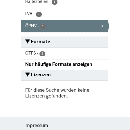
Haltestellen
-
1
LVB
-
1
ÖPNV
-
x
1
Formate
GTFS
-
1
Nur häufige Formate anzeigen
Lizenzen
Für diese Suche wurden keine
Lizenzen gefunden.
Impressum