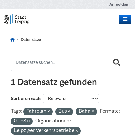
Zum Hauptinhalt wechseln
Anmelden
Datensätze
1 Datensatz gefunden
Sortieren nach
Tags:
Fahrplan
Bus
Bahn
Formate:
GTFS
Organisationen:
Leipziger Verkehrsbetriebe