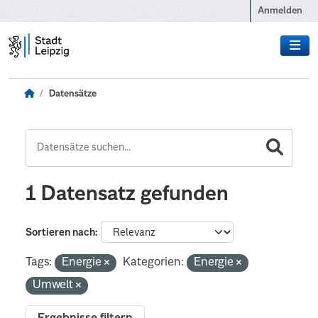
Zum Hauptinhalt wechseln
Anmelden
Datensätze
1 Datensatz gefunden
Sortieren nach
Tags:
Energie
Kategorien:
Energie
Umwelt