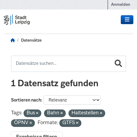
Zum Hauptinhalt wechseln
Anmelden
Datensätze
1 Datensatz gefunden
Sortieren nach
Tags:
Bus
Bahn
Haltestellen
ÖPNV
Formate:
GTFS