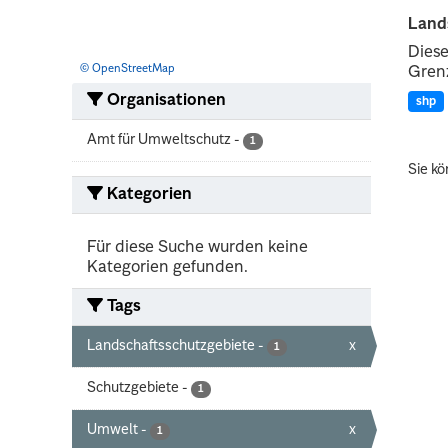
Land
Diese
© OpenStreetMap
Grenz
Organisationen
shp
Amt für Umweltschutz
-
1
Sie kö
Kategorien
Für diese Suche wurden keine
Kategorien gefunden.
Tags
Landschaftsschutzgebiete
-
x
1
Schutzgebiete
-
1
Umwelt
-
x
1