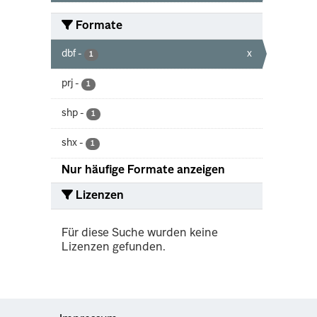
Formate
dbf
-
x
1
prj
-
1
shp
-
1
shx
-
1
Nur häufige Formate anzeigen
Lizenzen
Für diese Suche wurden keine
Lizenzen gefunden.