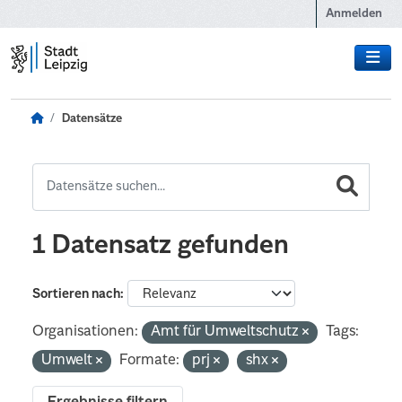
Zum Hauptinhalt wechseln
Anmelden
Datensätze
1 Datensatz gefunden
Sortieren nach
Organisationen:
Amt für Umweltschutz
Tags:
Umwelt
Formate:
prj
shx