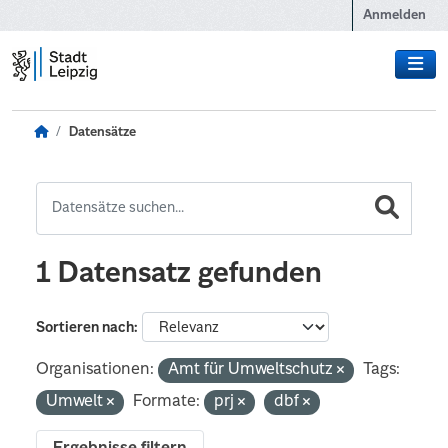
Zum Hauptinhalt wechseln
Anmelden
Datensätze
1 Datensatz gefunden
Sortieren nach
Organisationen:
Amt für Umweltschutz
Tags:
Umwelt
Formate:
prj
dbf