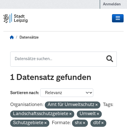
Zum Hauptinhalt wechseln
Anmelden
Datensätze
1 Datensatz gefunden
Sortieren nach
Organisationen:
Amt für Umweltschutz
Tags:
Landschaftsschutzgebiete
Umwelt
Schutzgebiete
Formate:
shx
dbf