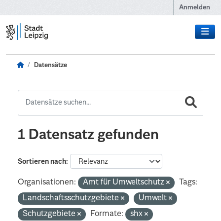
Zum Hauptinhalt wechseln
Anmelden
Datensätze
1 Datensatz gefunden
Sortieren nach
Organisationen:
Amt für Umweltschutz
Tags:
Landschaftsschutzgebiete
Umwelt
Schutzgebiete
Formate:
shx