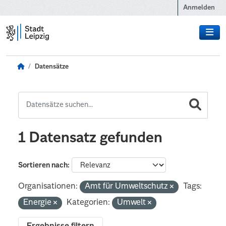
Zum Hauptinhalt wechseln
Anmelden
Datensätze
1 Datensatz gefunden
Sortieren nach
Organisationen:
Amt für Umweltschutz
Tags:
Energie
Kategorien:
Umwelt