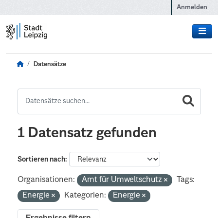
Zum Hauptinhalt wechseln
Anmelden
Datensätze
1 Datensatz gefunden
Sortieren nach
Organisationen:
Amt für Umweltschutz
Tags:
Energie
Kategorien:
Energie