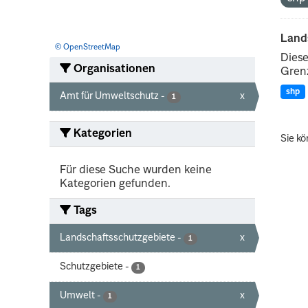
Land
© OpenStreetMap
Diese
Organisationen
Grenz
shp
Amt für Umweltschutz
-
x
1
Kategorien
Sie kö
Für diese Suche wurden keine
Kategorien gefunden.
Tags
Landschaftsschutzgebiete
-
x
1
Schutzgebiete
-
1
Umwelt
-
x
1