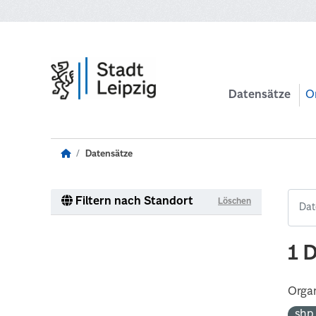
Zum Hauptinhalt wechseln
Datensätze
O
Datensätze
Filtern nach Standort
Löschen
1 
Organ
sh