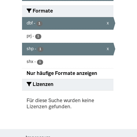
Formate
dbf
-
x
1
prj
-
1
shp
-
x
1
shx
-
1
Nur häufige Formate anzeigen
Lizenzen
Für diese Suche wurden keine
Lizenzen gefunden.