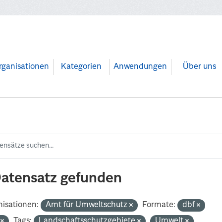
rganisationen
Kategorien
Anwendungen
Über uns
Datensatz gefunden
isationen:
Amt für Umweltschutz
Formate:
dbf
p
Tags:
Landschaftsschutzgebiete
Umwelt