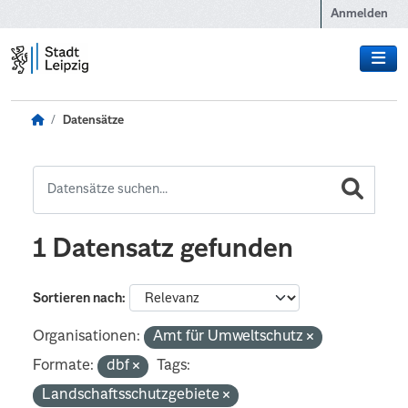
Zum Hauptinhalt wechseln
Anmelden
Datensätze
1 Datensatz gefunden
Sortieren nach
Organisationen:
Amt für Umweltschutz
Formate:
dbf
Tags:
Landschaftsschutzgebiete